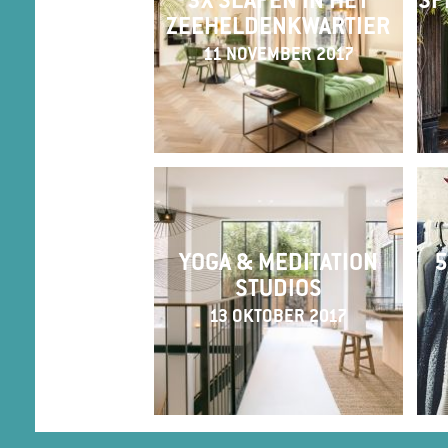
3X SLAPEN IN HET
SP
ZEEHELDENKWARTIER
11 NOVEMBER 2017
YOGA & MEDITATION
5
STUDIOS
13 OKTOBER 2017