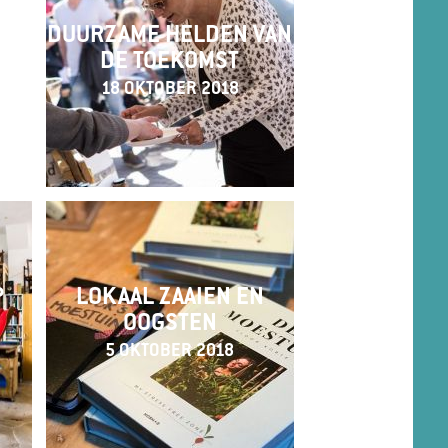
DUURZAME HELDEN VAN
DE TOEKOMST
18 OKTOBER 2018
P
LOKAAL ZAAIEN EN
OOGSTEN
5 OKTOBER 2018