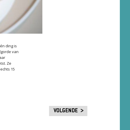
én ding is
olgorde van
aar
tst. Ze
echts 15
VOLGENDE