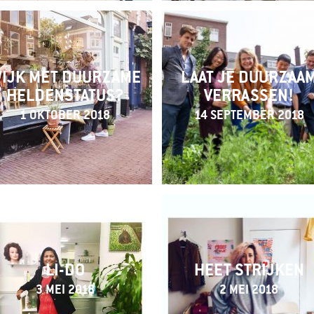
IJK MET DUURZAME
LAAT JE DUURZAA
HELDENSTATUS?
VERRASSEN!
1 OKTOBER 2018
14 SEPTEMBER 2018
LI-DO
HEET STRIJKEN
3 MEI 2018
2 MEI 2018