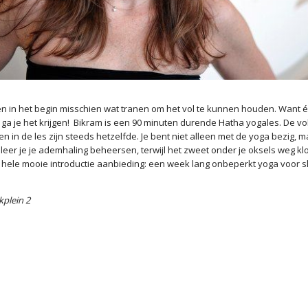
n in het begin misschien wat tranen om het vol te kunnen houden. Want é
ga je het krijgen! Bikram is een 90 minuten durende Hatha yogales. De v
n in de les zijn steeds hetzelfde. Je bent niet alleen met de yoga bezig, m
jd leer je je ademhaling beheersen, terwijl het zweet onder je oksels weg klo
hele mooie introductie aanbieding: een week lang onbeperkt yoga voor sl
kplein 2