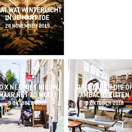
AT WAT WINTERLICHT
IN JE HART TOE
26 MAART 2019
28 NOVEMBER 2019
0 X NET NIET NIEUW,
DRIE ZAKEN DIE O
MAAR NET ZO MOOI!
AMBACHT ZITTEN
9 OKTOBER 2018
8 OKTOBER 2018