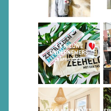
4 X NIEUWE
W
ONDERNEMERS
9 APRIL 2018