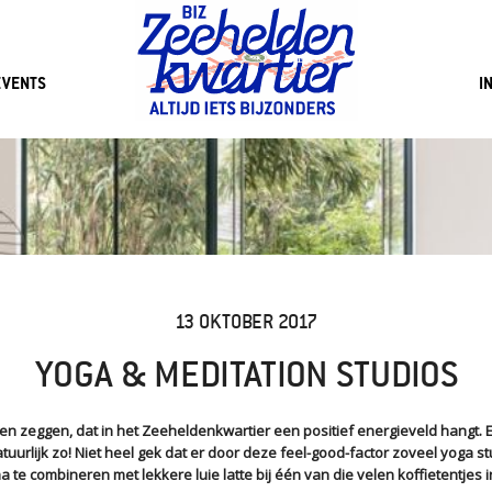
EVENTS
I
13 OKTOBER 2017
YOGA & MEDITATION STUDIOS
n zeggen, dat in het Zeeheldenkwartier een positief energieveld hangt. E
atuurlijk zo! Niet heel gek dat er door deze feel-good-factor zoveel yoga s
ma te combineren met lekkere luie latte bij één van die velen koffietentjes i