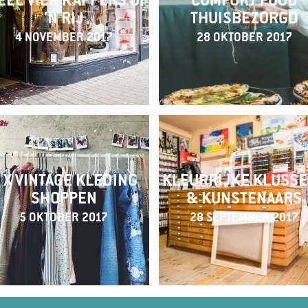
EEL VIER KAPPERS OP
COMFORT FOOD
'N RIJ
THUISBEZORGD
4 NOVEMBER 2017
28 OKTOBER 2017
 X VINTAGE KLEDING
KLEURRIJKE KLUSS
SHOPPEN
& KUNSTENAARS
5 OKTOBER 2017
28 SEPTEMBER 2017