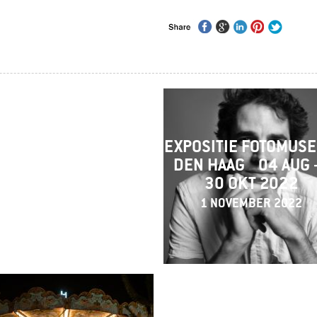
WINTER WONDER
EXPOSITIE FOTOMUS
PERIENCE 20 T/M 23
DEN HAAG ​​​​​​​04 AUG
DECEMBER 2024
30 OKT 2022
12 DECEMBER 2024
1 NOVEMBER 2022