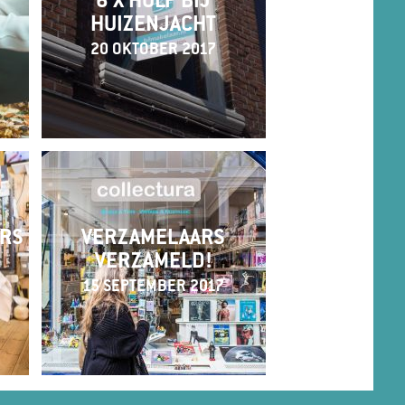
6 X HULP BIJ
HUIZENJACHT
20 OKTOBER 2017
ERS
VERZAMELAARS
VERZAMELD!
15 SEPTEMBER 2017