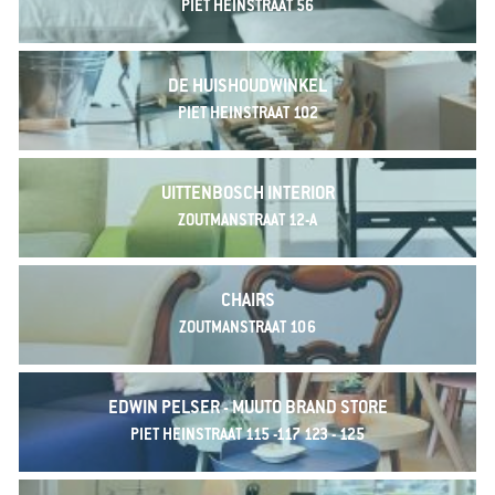
PIET HEINSTRAAT 56
DE HUISHOUDWINKEL
PIET HEINSTRAAT 102
UITTENBOSCH INTERIOR
ZOUTMANSTRAAT 12-A
CHAIRS
ZOUTMANSTRAAT 106
EDWIN PELSER - MUUTO BRAND STORE
PIET HEINSTRAAT 115 -117 123 - 125