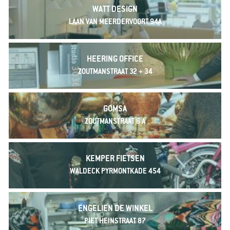
WATT DESIGN
LAAN VAN MEERDERVOORT 94A
HEERING OFFICE
ZOUTMANSTRAAT 32 + 34
GOMSA
ZOUTMANSTRAAT 6 A
KEMPER FIETSEN
WALDECK PYRMONTKADE 454
ENGELIEN DE WINKEL
PIET HEINSTRAAT 87