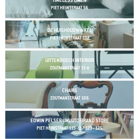
TIMELESS LINEN
PIET HEINSTRAAT 56
DE HUISHOUDWINKEL
PIET HEINSTRAAT 102
UITTENBOSCH INTERIOR
ZOUTMANSTRAAT 12-A
CHAIRS
ZOUTMANSTRAAT 106
EDWIN PELSER - MUUTO BRAND STORE
PIET HEINSTRAAT 115 -117 123 - 125