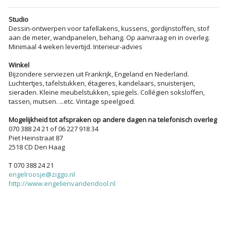
Studio
Dessin-ontwerpen voor tafellakens, kussens, gordijnstoffen, stof
aan de meter, wandpanelen, behang. Op aanvraag en in overleg.
Minimaal 4 weken levertijd. Interieur-advies
Winkel
Bijzondere serviezen uit Frankrijk, Engeland en Nederland.
Luchtertjes, tafelstukken, étageres, kandelaars, snuisterijen,
sieraden. Kleine meubelstukken, spiegels. Collégien soksloffen,
tassen, mutsen. ...etc. Vintage speelgoed.
Mogelijkheid tot afspraken op andere dagen na telefonisch overleg
070 388 24 21 of 06 227 918 34
Piet Heinstraat 87
2518 CD Den Haag
T 070 388 24 21
engelroosje@ziggo.nl
http://www.engelienvandendool.nl