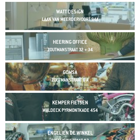
WATT DESIGN
LAAN VAN MEERDERVOORT 94A
HEERING OFFICE
ZOUTMANSTRAAT 32 + 34
GOMSA
ZOUTMANSTRAAT 6 A
KEMPER FIETSEN
WALDECK PYRMONTKADE 454
ENGELIEN DE WINKEL