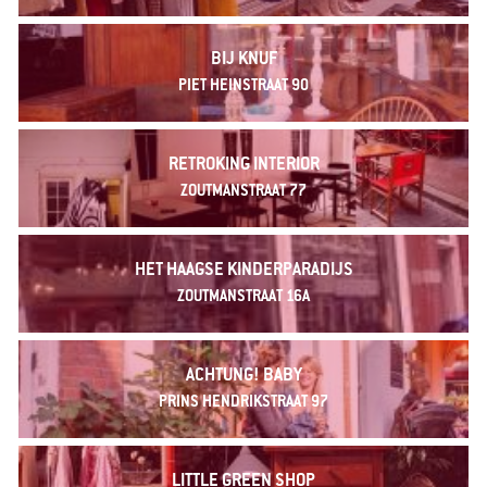
BIJ KNUF
PIET HEINSTRAAT 90
RETROKING INTERIOR
ZOUTMANSTRAAT 77
HET HAAGSE KINDERPARADIJS
ZOUTMANSTRAAT 16A
ACHTUNG! BABY
PRINS HENDRIKSTRAAT 97
LITTLE GREEN SHOP