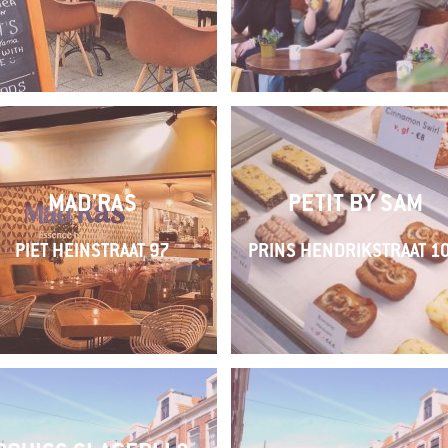
MAD'RAS
PETIT BY SAM
PIET HEINSTRAAT 97
PRINS HENDRIKSTRAAT 1