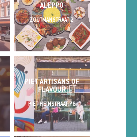
D
ALEPPO
ZOUTMANSTRAAT 2
PIET ARTISANS OF
FLAVOUR
PIET HEINSTRAAT 76