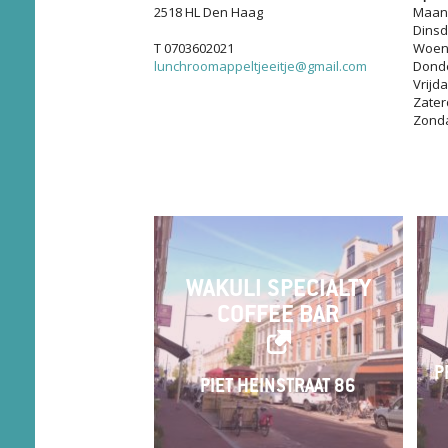
2518 HL Den Haag
Maan
Dins
T 0703602021
Woen
lunchroomappeltjeeitje@gmail.com
Dond
Vrijd
Zater
Zond
WAKULI SPECIALTY
COFFEE BAR
P
PIET HEINSTRAAT 86