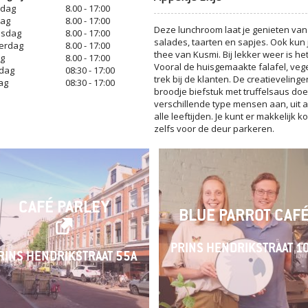
dag
8.00 - 17:00
dag
8.00 - 17:00
Deze lunchroom laat je genieten va
sdag
8.00 - 17:00
salades, taarten en sapjes. Ook kun je
erdag
8.00 - 17:00
thee van Kusmi. Bij lekker weer is he
ag
8.00 - 17:00
Vooral de huisgemaakte falafel, veget
dag
08:30 - 17:00
trek bij de klanten. De creatievelinge
ag
08:30 - 17:00
broodje biefstuk met truffelsaus doet
verschillende type mensen aan, uit a
alle leeftijden. Je kunt er makkelij
zelfs voor de deur parkeren.
CAFÉ PARLEY
BLUE PARROT CAF
PRINS HENDRIKSTRAAT 1
RINS HENDRIKSTRAAT 55A