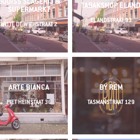
BOUISS SLAGERIJ &
TABAKSHOP ELAN
SUPERMARKT
ELANDSTRAAT 93
WITTE DE WITHSTRAAT 2
ARTE BIANCA
BY REM
PIET HEINSTAAT 36
TASMANSTRAAT 129