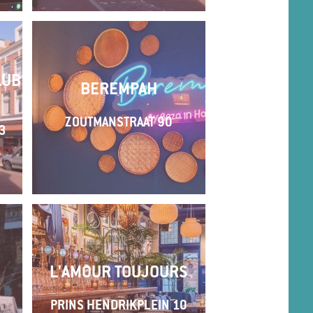
LUB
BEREMPAH
ZOUTMANSTRAAT 90
3
L'AMOUR TOUJOURS
PRINS HENDRIKPLEIN 10