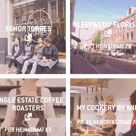
SLEEP&STAY FLORIS 
SENOR TORRES
PIET HEINSTRAAT 78
NGLE ESTATE COFFEE
MY COOKERY BY AN
ROASTERS
PRINS HENDRIKSTRAAT 7
PIET HEINSTRAAT 15