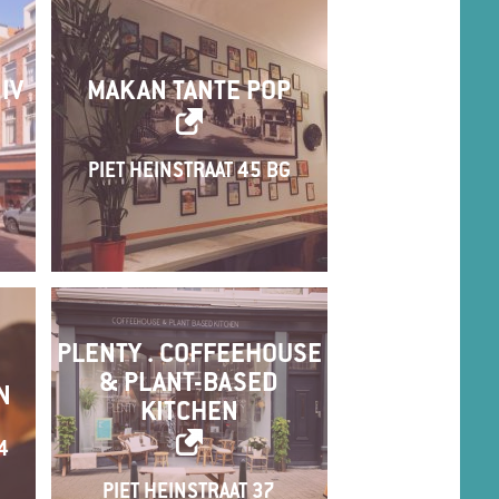
IV
MAKAN TANTE POP
PIET HEINSTRAAT 45 BG
PLENTY . COFFEEHOUSE
& PLANT-BASED
N
KITCHEN
4
PIET HEINSTRAAT 37