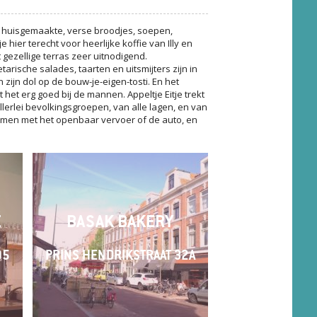
n huisgemaakte, verse broodjes, soepen,
 hier terecht voor heerlijke koffie van Illy en
t gezellige terras zeer uitnodigend.
arische salades, taarten en uitsmijters zijn in
n zijn dol op de bouw-je-eigen-tosti. En het
 het erg goed bij de mannen. Appeltje Eitje trekt
llerlei bevolkingsgroepen, van alle lagen, en van
k komen met het openbaar vervoer of de auto, en
É
BASAK BAKERY
05
PRINS HENDRIKSTRAAT 32A