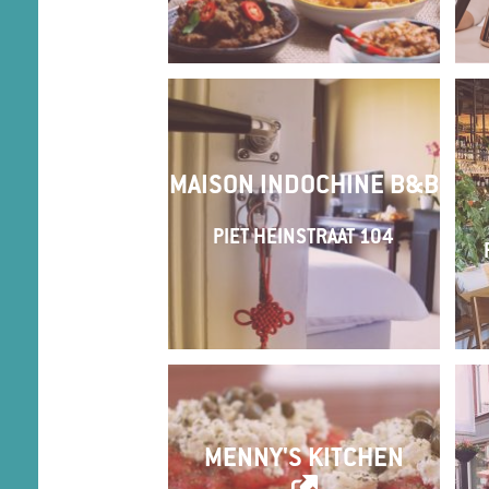
MAISON INDOCHINE B&B
PIET HEINSTRAAT 104
MENNY'S KITCHEN