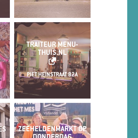
TRAITEUR MENU-
THUIS.NL
PIET HEINSTRAAT 82A
ZEEHELDENMARKT OP
ES
DONDERDAG