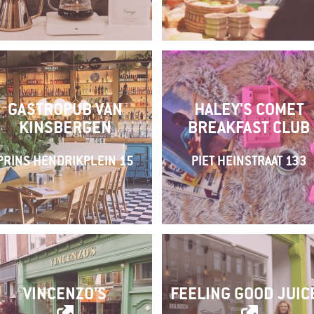
GASTROPUB VAN
HALEY'S COMET
KINSBERGEN
BREAKFAST CLUB
PRINS HENDRIKPLEIN 15
PIET HEINSTRAAT 133
VINCENZO'S
FEELING GOOD JUIC