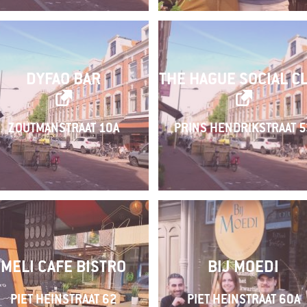
DYFAO BAR
THE HAGUE SOCIAL C
ZOUTMANSTRAAT 10A
PRINS HENDRIKSTRAAT 5
MELI CAFE BISTRO
BIJ MOEDI
PIET HEINSTRAAT 62
PIET HEINSTRAAT 60A